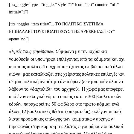
[trx_toggles type =”toggles” style=”1″ icon=”left” counter=”off”
initial=”1″]
[trx_toggles_item title=”1. ΤΟ ΠΟΛΙΤΙΚΟ ΣΥΣΤΗΜΑ
ΕΠΙΒΑΛΛΕΙ ΤΟΥΣ ΠΟΛΙΤΙΚΟΥΣ ΤΗΣ ΑΡΕΣΚΕΙΑΣ ΤΟΥ”
open=”no”]
«Εμείς τους ψηφίσαμε»
. Σύμφωνα με την ισχύουσα
νομοθεσία οι υποψήφιοι επιλέγονται από τα κόμματα και όχι
από τους πολίτες. Το «χρίσμα» έχοντας επιβιώσει από άλλο
αιώνα, μας καταδικάζει στις χείριστες πολιτικές επιλογές και
σε μια πολιτική ανισότητα άνευ όρων (δεν μπορούν όλοι να
λάβουν το «δαχτυλίδι» του αρχηγού). Η χώρα μας υποφέρει
από έναν εκλογικό νόμο ο οποίος εκ των 300 βουλευτικών
εδρών, παραχωρεί τις 50 ως δώρο στο πρώτο κόμμα, ενώ
άλλες 12 βουλευτικές θέσεις (επικρατείας) εκλέγονται από
λίστα προσωπικής επιλογής των κομματικών αρχηγών
(προφανώς στην κορυφή της λίστας φιγουράρουν οι αυλικοί
και αυλοκόλακες του κάθε κόμματος). Με άλλα λόγια,