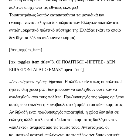
πολιτών απήχε από τις εθνικές εκλογές!
Τοιουτοτρόπως λοιπόν καταπατούνται τα μοναδικά και
εναπομείναντα εκλογικά δικαιώματα των Ελλήνων πολιτών στο
αντιδημοκρατικό πολιτικό σύστημα της Ελλάδας (κάτι το οποίο
δεν θίγεται βέβαια από κανένα κόμμα).
[/trx_toggles_item]
[trx_toggles_item title=”3. ΟΙ ΠΟΛΙΤΙΚΟΙ «ΗΓΕΤΕΣ» ΔΕΝ
ΕΠΙΛΕΓΟΝΤΑΙ ΑΠΟ ΕΜΑΣ” open=”no”]
«Δεν υπάρχουν ηγέτες σήμερα»
. Η αλήθεια είναι πως οι πολιτικοί
ηγέτες στη χώρα μας, δεν μπορούν να επιλεχθούν ούτε καν να
αναδειχθούν από τους πολίτες. Πρωθυπουργός της χώρας ορίζεται
αυτός που επιλέγει η κοινοβουλευτική ομάδα του κάθε κόμματος.
Αν δηλαδή ένας πρωθυπουργός παραιτηθεί, η χώρα δεν πάει σε
εκλογές αλλά οι κλειστοί κύκλοι του κόμματος διαλέγουν τον
«επίλεκτο» ανάμεσα από τις τάξεις τους. Αντιστοίχως, οι
κομματικοί αρχηγοί επιλέγονται με τις πλέον αντιδημοκρατικές