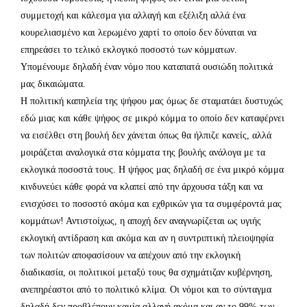
συμμετοχή και κάλεσμα για αλλαγή και εξέλιξη αλλά ένα
κουρελιασμένο και λερωμένο χαρτί το οποίο δεν δύναται να
επηρεάσει το τελικό εκλογικό ποσοστό των κόμματων.
Υπομένουμε δηλαδή έναν νόμο που καταπατά ουσιώδη πολιτικά
μας δικαιώματα.
Η πολιτική καπηλεία της ψήφου μας όμως δε σταματάει δυστυχώς
εδώ μιας και κάθε ψήφος σε μικρό κόμμα το οποίο δεν καταφέρνει
να εισέλθει στη βουλή δεν χάνεται όπως θα ήλπιζε κανείς, αλλά
μοιράζεται αναλογικά στα κόμματα της βουλής ανάλογα με τα
εκλογικά ποσοστά τους. Η ψήφος μας δηλαδή σε ένα μικρό κόμμα
κινδυνεύει κάθε φορά να κλαπεί από την άρχουσα τάξη και να
ενισχύσει το ποσοστό ακόμα και εχθρικών για τα συμφέροντά μας
κομμάτων! Αντιστοίχως, η αποχή δεν αναγνωρίζεται ως υγιής
εκλογική αντίδραση και ακόμα και αν η συντριπτική πλειοψηφία
των πολιτών αποφασίσουν να απέχουν από την εκλογική
διαδικασία, οι πολιτικοί μεταξύ τους θα σχημάτιζαν κυβέρνηση,
ανεπηρέαστοι από το πολιτικό κλίμα. Οι νόμοι και το σύνταγμα
δηλαδή δεν προβλέπουν καμία αλλαγή ακόμα και αν το 99% των