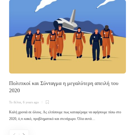
Πολιτικοί και Σύνταγμα η μεγαλύτερη απειλή του
2020
Τ
Το δέλτα
,
6 years ago
Σ
ε
Καλή χρονιά σε όλους. Ας ελπίσουμε πως καταφέραμε να αφήσουμε πίσω στο
2020, ό,τι κακό, προβληματικό και στενάχωρο. Όλα αυτά…