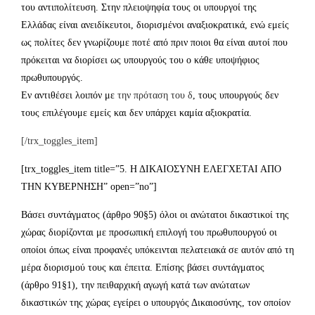
του αντιπολίτευση. Στην πλειοψηφία τους οι υπουργοί της
Ελλάδας είναι ανειδίκευτοι, διορισμένοι αναξιοκρατικά, ενώ εμείς
ως πολίτες δεν γνωρίζουμε ποτέ από πριν ποιοι θα είναι αυτοί που
πρόκειται να διορίσει ως υπουργούς του ο κάθε υποψήφιος
πρωθυπουργός.
Εν αντιθέσει λοιπόν με
την πρόταση του δ
, τους υπουργούς δεν
τους επιλέγουμε εμείς και δεν υπάρχει καμία αξιοκρατία.
[/trx_toggles_item]
[trx_toggles_item title=”5. Η ΔΙΚΑΙΟΣΥΝΗ ΕΛΕΓΧΕΤΑΙ ΑΠΟ
ΤΗΝ ΚΥΒΕΡΝΗΣΗ” open=”no”]
Βάσει συντάγματος (άρθρο 90§5) όλοι οι ανώτατοι δικαστικοί της
χώρας διορίζονται με προσωπική επιλογή του πρωθυπουργού οι
οποίοι όπως είναι προφανές υπόκεινται πελατειακά σε αυτόν από τη
μέρα διορισμού τους και έπειτα. Επίσης βάσει συντάγματος
(άρθρο 91§1), την πειθαρχική αγωγή κατά των ανώτατων
δικαστικών της χώρας εγείρει ο υπουργός Δικαιοσύνης, τον οποίον