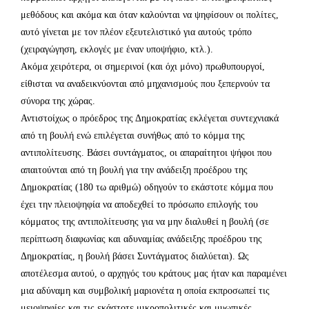
μεθόδους και ακόμα και όταν καλούνται να ψηφίσουν οι πολίτες,
αυτό γίνεται με τον πλέον εξευτελιστικό για αυτούς τρόπο
(χειραγώγηση, εκλογές με έναν υποψήφιο, κτλ.).
Ακόμα χειρότερα, οι σημερινοί (και όχι μόνο) πρωθυπουργοί,
είθισται να αναδεικνύονται από μηχανισμούς που ξεπερνούν τα
σύνορα της χώρας.
Αντιστοίχως ο πρόεδρος της Δημοκρατίας εκλέγεται συντεχνιακά
από τη βουλή ενώ επιλέγεται συνήθως από το κόμμα της
αντιπολίτευσης. Βάσει συντάγματος, οι απαραίτητοι ψήφοι που
απαιτούνται από τη βουλή για την ανάδειξη προέδρου της
Δημοκρατίας (180 τω αριθμώ) οδηγούν το εκάστοτε κόμμα που
έχει την πλειοψηφία να αποδεχθεί το πρόσωπο επιλογής του
κόμματος της αντιπολίτευσης για να μην διαλυθεί η βουλή (σε
περίπτωση διαφωνίας και αδυναμίας ανάδειξης προέδρου της
Δημοκρατίας, η βουλή βάσει Συντάγματος διαλύεται). Ως
αποτέλεσμα αυτού, ο αρχηγός του κράτους μας ήταν και παραμένει
μια αδύναμη και συμβολική μαριονέτα η οποία εκπροσωπεί τις
μειοψηφίες και τις εκάστοτε μικροπολιτικές και μυωπικές