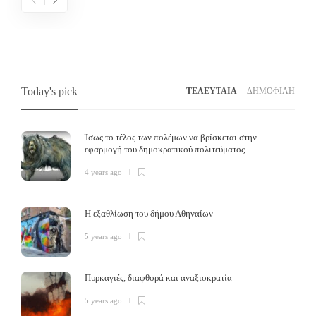
Today's pick
ΤΕΛΕΥΤΑΙΑ
ΔΗΜΟΦΙΛΗ
Ίσως το τέλος των πολέμων να βρίσκεται στην
εφαρμογή του δημοκρατικού πολιτεύματος
4 years ago
Η εξαθλίωση του δήμου Αθηναίων
Άλλο κοινοβουλευτισμός, άλλο δημοκρατία
5 years ago
Το δέλτα
,
6 years ago
Τ
Τι είναι χειρότερο από τον κομμουνισμό, τον καπιταλισμό και τον φασισμό; Η
Πυρκαγιές, διαφθορά και αναξιοκρατία
αστική «δημοκρατία». Το παρόν αποτελεί ένα άρθρο που έπρεπε να είχαμε
Η
5 years ago
γράψει…
α