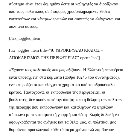
σύστημα είναι έτσι δομημένο ώστε οι καθηγητές να διορίζονται
από τους πολιτικούς σε διάφορες χρυσοπληρωμένες θέσεις
ινστιτούτων και κέντρων ερευνών και συνεπώς να ελέγχονται και
πάλι από αυτούς.
[/trx_toggles_item]
[trx_toggles_item title=”9. ΥΔΡΟΚΕΦΑΛΟ ΚΡΑΤΟΣ –
ΑΠΟΚΛΕΙΣΜΟΣ ΤΗΣ ΠΕΡΙΦΕΡΕΙΑΣ” open=”no”]
«Έχουμε τους πολιτικούς που μας αξίζουν»
. Η Ελληνική περιφέρεια
είναι υποταγμένη στα κόμματα (άρθρο 102§5 του συντάγματος),
ενώ επηρεάζεται και ελέγχεται χρηματικά από το υδροκέφαλο
κράτος. Ταυτόχρονα, οι εκπρόσωποι της περιφέρειας, οι
βουλευτές, δεν ακούν ποτέ την άποψη και τη θέληση των πολιτών
της περιοχής που εκπροσωπούν και καταλήγουν να ψηφίζουν
σύμφωνα με την κομματική γραμμή και θέση. Χωρίς δηλαδή να
αφουγκράζονται τις ανάγκες και τα θέλω μας, οι πολιτικοί μας
θυμούνται προεκλογικά κάθε τέσσερα χρόνια ενώ λαμβάνουν