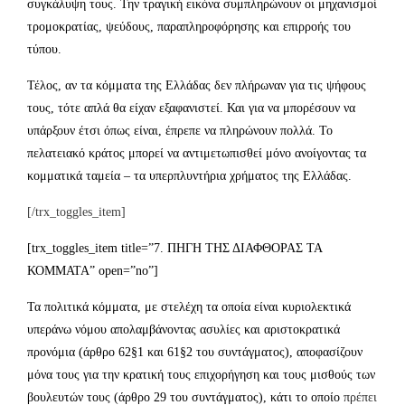
συγκάλυψη τους. Την τραγική εικόνα συμπληρώνουν οι μηχανισμοί
τρομοκρατίας, ψεύδους, παραπληροφόρησης και επιρροής του
τύπου.
Τέλος, αν τα κόμματα της Ελλάδας δεν πλήρωναν για τις ψήφους
τους, τότε απλά θα είχαν εξαφανιστεί. Και για να μπορέσουν να
υπάρξουν έτσι όπως είναι, έπρεπε να πληρώνουν πολλά. Το
πελατειακό κράτος μπορεί να αντιμετωπισθεί μόνο ανοίγοντας τα
κομματικά ταμεία – τα υπερπλυντήρια χρήματος της Ελλάδας.
[/trx_toggles_item]
[trx_toggles_item title=”7. ΠΗΓΗ ΤΗΣ ΔΙΑΦΘΟΡΑΣ ΤΑ
ΚΟΜΜΑΤΑ” open=”no”]
Τα πολιτικά κόμματα, με στελέχη τα οποία είναι κυριολεκτικά
υπεράνω νόμου απολαμβάνοντας ασυλίες και αριστοκρατικά
προνόμια (άρθρο 62§1 και 61§2 του συντάγματος), αποφασίζουν
μόνα τους για την κρατική τους επιχορήγηση και τους μισθούς των
βουλευτών τους (άρθρο 29 του συντάγματος), κάτι το οποίο
πρέπει