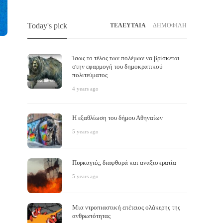
Today's pick
ΤΕΛΕΥΤΑΙΑ
ΔΗΜΟΦΙΛΗ
Ίσως το τέλος των πολέμων να βρίσκεται
στην εφαρμογή του δημοκρατικού
πολιτεύματος
4 years ago
Άλλο κοινοβουλευτισμός, άλλο
Η υγει
Η εξαθλίωση του δήμου Αθηναίων
δημοκρατία
αναγέ
5 years ago
Το δέλτα
,
6 years ago
Το δέλτα
,
Τι είναι χειρότερο από τον κομμουνισμό, τον καπιταλισμό
Η χώρα μ
Πυρκαγιές, διαφθορά και αναξιοκρατία
και τον φασισμό; Η αστική «δημοκρατία». Το παρόν
κρίσης. 
αποτελεί ένα άρθρο που έπρεπε να είχαμε γράψει…
συμπληγ
5 years ago
Μια ντροπιαστική επέτειος ολάκερης της
ανθρωπότητας