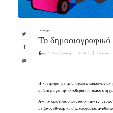
Σύνταγμα
Το δημοσιογραφικό
Το δέλτα
,
6 years ago
0
6 min
read
Η κυβέρνηση με τις αποφάσεις επικοινωνιακής
αμάρτημα για την ελευθερία του τύπου στη χ
Αντί να ορίσει ως υποχρεωτική την ενημέρωσ
μείζονος εθνικής κρίσης, αποφάσισε αντιθέτ