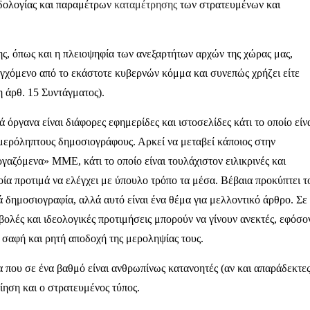
οδολογίας και παραμέτρων
καταμέτρησης
των στρατευμένων και
ς, όπως και η πλειοψηφία των ανεξαρτήτων αρχών της χώρας μας,
γχόμενο από το εκάστοτε κυβερνών κόμμα και συνεπώς χρήζει είτε
 άρθ. 15 Συντάγματος).
 όργανα είναι διάφορες εφημερίδες και ιστοσελίδες κάτι το οποίο είν
αμερόληπτους δημοσιογράφους. Αρκεί να μεταβεί κάποιος στην
γαζόμενα» ΜΜΕ, κάτι το οποίο είναι τουλάχιστον ειλικρινές και
ία προτιμά να ελέγχει με ύπουλο τρόπο τα μέσα. Βέβαια προκύπτει τ
 δημοσιογραφία, αλλά αυτό είναι ένα θέμα για μελλοντικό άρθρο. Σε
βολές και ιδεολογικές προτιμήσεις μπορούν να γίνουν ανεκτές, εφόσο
σαφή και ρητή αποδοχή της μεροληψίας τους.
 που σε ένα βαθμό είναι ανθρωπίνως κατανοητές (αν και απαράδεκτε
οίηση και ο στρατευμένος τύπος.