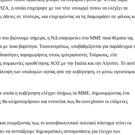
Α, η οποία επιχείρησε με τον τότε υπουργό τύπου να ελέγξει τα
 άδειες σε τέσσερις, και επιχειρώντας να τις διαμοιράσει σε φίλους κ
α που βιώνουμε σήμερα, η ΝΔ υπαγορεύει στα ΜΜΕ ποια θέματα της
αι με ποια βαρύτητα. Τοιουτοτρόπως, υποβαθμίζονται για παράδειγμα 
αδιανόητες παραχωρήσεις στους ιμπεριαλιστές Τούρκους, είτε
ές συμφωνίες οριοθέτησης ΑΟΖ με την Ιταλία και την Αίγυπτο. Το αυτ
ατάλειψη των υποδομών υγείας από την κυβέρνηση, εν μέσω υγειονομι
ην οποία η κυβέρνηση ελέγχει πλήρως τα ΜΜΕ, δημιουργώντας ένα
 θα κληρονομήσουν και εννοείται πως θα συνεχίσουν οι επόμενες
και γνωρίζοντας πως το κοινοβουλευτικό πολιτικό σύστημα τείνει εκ
πει να αντιτάξουμε δημοκρατικές αντιπροτάσεις για έλεγχο των