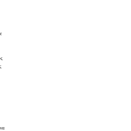
ε
ως
ς
 να