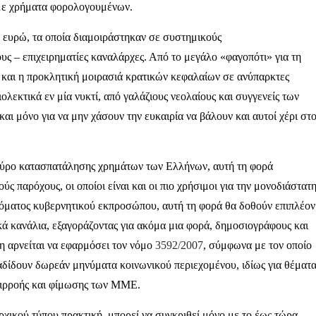
 με χρήματα φορολογουμένων.
 ευρώ, τα οποία διαμοιράστηκαν σε συστημικούς
ς – επιχειρηματίες καναλάρχες. Από το μεγάλο «φαγοπότι» για τη
 και η προκλητική μοιρασιά κρατικών κεφαλαίων σε ανύπαρκτες
ιολεκτικά εν μία νυκτί, από γαλάζιους νεολαίους και συγγενείς των
ι μόνο για να μην χάσουν την ευκαιρία να βάλουν και αυτοί χέρι στ
 γύρο κατασπατάλησης χρημάτων των Ελλήνων, αυτή τη φορά
ύς παρόχους, οι οποίοι είναι και οι πιο χρήσιμοι για την μονοδιάστατ
τόματος κυβερνητικού εκπροσώπου, αυτή τη φορά θα δοθούν επιπλέον
κά κανάλια, εξαγοράζοντας για ακόμα μια φορά, δημοσιογράφους και
η αρνείται να εφαρμόσει τον νόμο
3592/2007
, σύμφωνα με τον οποίο
ταδίδουν δωρεάν μηνύματα κοινωνικού περιεχομένου, ιδίως για θέματ
επιρροής και φίμωσης των ΜΜΕ.
ρχικού τύπου πρακτική, μπορεί να συγκριθεί μόνο με το έως τώρα