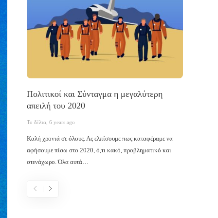
Πολιτικοί και Σύνταγμα η μεγαλύτερη
Ο κοι
απειλή του 2020
Το δέλτα
,
Το δέλτα
,
6 years ago
Σκοπίμως
Καλή χρονιά σε όλους. Ας ελπίσουμε πως καταφέραμε να
λόγος ήτ
αφήσουμε πίσω στο 2020, ό,τι κακό, προβληματικό και
ανεξαρτ
στενάχωρο. Όλα αυτά…