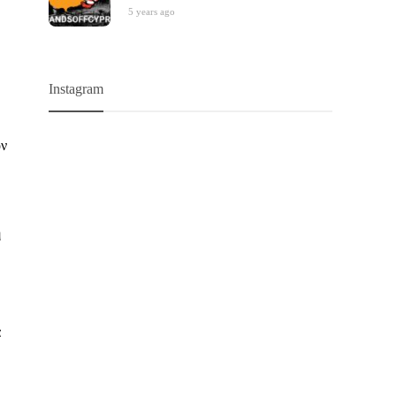
5 years ago
Instagram
ον
η
α