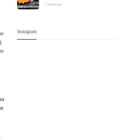
5 years ago
Instagram
με
ή
το
τα
να
ς