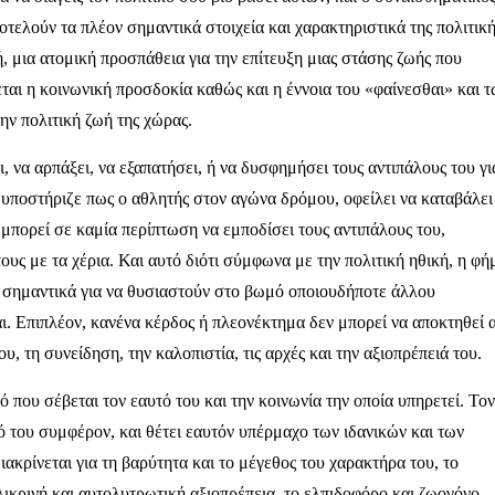
ποτελούν τα πλέον σημαντικά στοιχεία και χαρακτηριστικά της πολιτική
ή, μια ατομική προσπάθεια για την επίτευξη μιας στάσης ζωής που
εται η κοινωνική προσδοκία καθώς και η έννοια του «φαίνεσθαι» και 
ην πολιτική ζωή της χώρας.
ι, να αρπάξει, να εξαπατήσει, ή να δυσφημήσει τους αντιπάλους του γι
 υποστήριζε πως ο αθλητής στον αγώνα δρόμου, οφείλει να καταβάλει
 μπορεί σε καμία περίπτωση να εμποδίσει τους αντιπάλους του,
ους με τα χέρια. Και αυτό διότι σύμφωνα με την πολιτική ηθική, η φή
ύ σημαντικά για να θυσιαστούν στο βωμό οποιουδήποτε άλλου
ι. Επιπλέον, κανένα κέρδος ή πλεονέκτημα δεν μπορεί να αποκτηθεί 
υ, τη συνείδηση, την καλοπιστία, τις αρχές και την αξιοπρέπειά του.
κό που σέβεται τον εαυτό του και την κοινωνία την οποία υπηρετεί. Τον
ό του συμφέρον, και θέτει εαυτόν υπέρμαχο των ιδανικών και των
ακρίνεται για τη βαρύτητα και το μέγεθος του χαρακτήρα του, το
λικρινή και αυτολυτρωτική αξιοπρέπεια, το ελπιδοφόρο και ζωογόνο