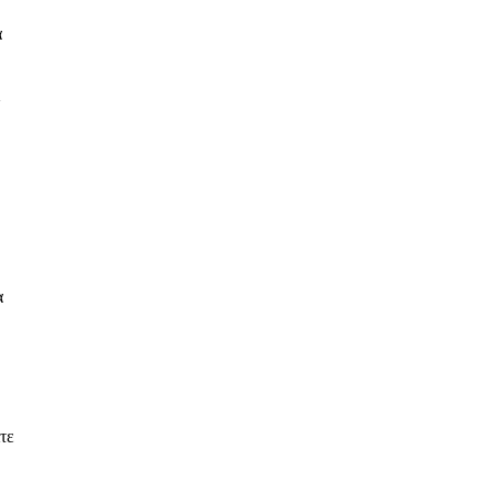
α
α
τε