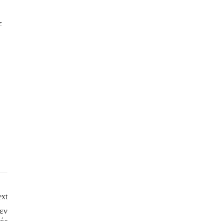
ε
xt
εν