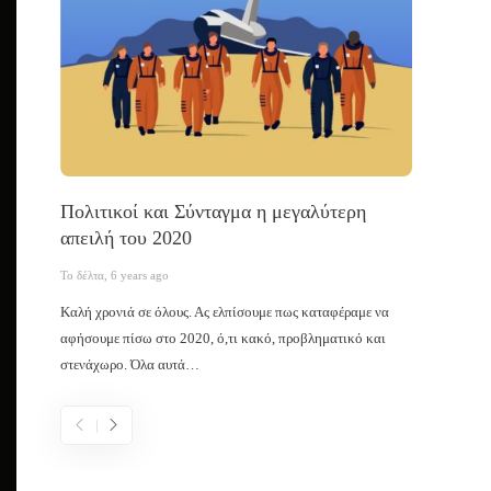
Πολιτικοί και Σύνταγμα η μεγαλύτερη
Ο κοι
απειλή του 2020
Το δέλτα
,
Το δέλτα
,
6 years ago
Σκοπίμως
Καλή χρονιά σε όλους. Ας ελπίσουμε πως καταφέραμε να
λόγος ήτ
αφήσουμε πίσω στο 2020, ό,τι κακό, προβληματικό και
ανεξαρτ
στενάχωρο. Όλα αυτά…