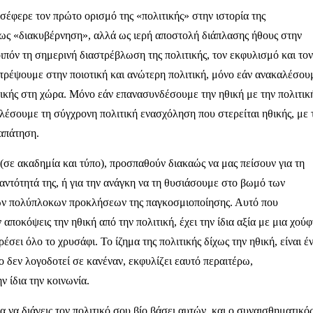
σέφερε τον πρώτο ορισμό της «πολιτικής» στην ιστορία της
 ως «διακυβέρνηση», αλλά ως ιερή αποστολή διάπλασης ήθους στην
οιπόν τη σημερινή διαστρέβλωση της πολιτικής, τον εκφυλισμό και τον
τρέψουμε στην ποιοτική και ανώτερη πολιτική, μόνο εάν ανακαλέσου
θικής στη χώρα. Μόνο εάν επανασυνδέσουμε την ηθική με την πολιτικ
λέσουμε τη σύγχρονη πολιτική ενασχόληση που στερείται ηθικής, με 
ξαπάτηση.
 (σε ακαδημία και τύπο), προσπαθούν διακαώς να μας πείσουν για τη
μαντότητά της, ή για την ανάγκη να τη θυσιάσουμε στο βωμό των
ων πολύπλοκων προκλήσεων της παγκοσμιοποίησης. Αυτό που
ποκόψεις την ηθική από την πολιτική, έχει την ίδια αξία με μια χούφ
έσει όλο το χρυσάφι. Το ίζημα της πολιτικής δίχως την ηθική, είναι έ
ο δεν λογοδοτεί σε κανέναν, εκφυλίζει εαυτό περαιτέρω,
ν ίδια την κοινωνία.
 να διάγεις τον πολιτικό σου βίο βάσει αυτών, και ο συναισθηματικό