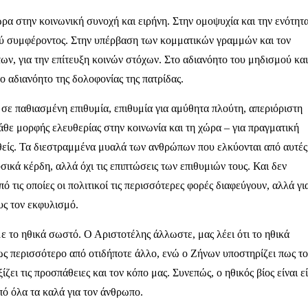
ώρα στην κοινωνική συνοχή και ειρήνη. Στην ομοψυχία και την ενότητ
ύ συμφέροντος. Στην υπέρβαση των κομματικών γραμμών και τον
ν, για την επίτευξη κοινών στόχων. Στο αδιανόητο του μηδισμού και
το αδιανόητο της δολοφονίας της πατρίδας.
ί σε παθιασμένη επιθυμία, επιθυμία για αμύθητα πλούτη, απεριόριστη
κάθε μορφής ελευθερίας στην κοινωνία και τη χώρα – για πραγματική
πεχθείς. Τα διεστραμμένα μυαλά των ανθρώπων που ελκύονται από αυτές
υσικά κέρδη, αλλά όχι τις επιπτώσεις των επιθυμιών τους. Και δεν
από τις οποίες οι πολιτικοί τις περισσότερες φορές διαφεύγουν, αλλά γι
ους τον εκφυλισμό.
ε το ηθικά σωστό. Ο Αριστοτέλης άλλωστε, μας λέει ότι το ηθικά
ως περισσότερο από οτιδήποτε άλλο, ενώ ο Ζήνων υποστηρίζει πως το
ζει τις προσπάθειες και τον κόπο μας. Συνεπώς, ο ηθικός βίος είναι εί
πό όλα τα καλά για τον άνθρωπο.