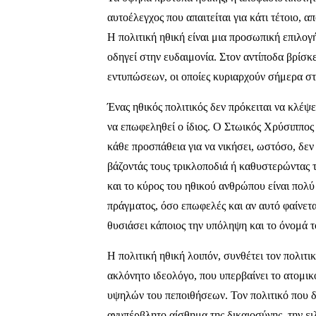
αυτοέλεγχος που απαιτείται για κάτι τέτοιο, α
Η πολιτική ηθική είναι μια προσωπική επιλογ
οδηγεί στην ευδαιμονία. Στον αντίποδα βρίσκ
εντυπώσεων, οι οποίες κυριαρχούν σήμερα στ
Ένας ηθικός πολιτικός δεν πρόκειται να κλέψε
να επωφεληθεί ο ίδιος. Ο Στωικός Χρύσιππος
κάθε προσπάθεια για να νικήσει, ωστόσο, δεν
βάζοντάς τους τρικλοποδιά ή καθυστερώντας τ
και το κύρος του ηθικού ανθρώπου είναι πολ
πράγματος, όσο επωφελές και αν αυτό φαίνετα
θυσιάσει κάποιος την υπόληψη και το όνομά το
Η πολιτική ηθική λοιπόν, συνθέτει τον πολιτι
ακλόνητο ιδεολόγο, που υπερβαίνει το ατομικ
υψηλών του πεποιθήσεων. Τον πολιτικό που δι
ανυπέρβλητο αίσθημα της δικαιοσύνης, την ει