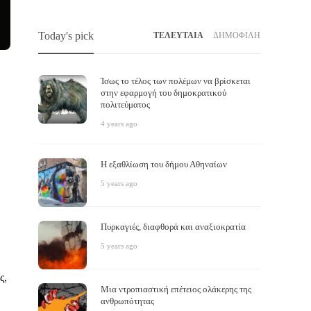
Today's pick
ΤΕΛΕΥΤΑΙΑ
ΔΗΜΟΦΙΛΗ
Ίσως το τέλος των πολέμων να βρίσκεται
στην εφαρμογή του δημοκρατικού
πολιτεύματος
4 years ago
Άλλο κοινοβουλευτισμός, άλλο
Η υγει
Η εξαθλίωση του δήμου Αθηναίων
δημοκρατία
αναγέ
5 years ago
Το δέλτα
,
6 years ago
Το δέλτα
,
Τι είναι χειρότερο από τον κομμουνισμό, τον καπιταλισμό
Η χώρα μ
Πυρκαγιές, διαφθορά και αναξιοκρατία
και τον φασισμό; Η αστική «δημοκρατία». Το παρόν
κρίσης. 
αποτελεί ένα άρθρο που έπρεπε να είχαμε γράψει…
συμπληγ
5 years ago
ς,
Μια ντροπιαστική επέτειος ολάκερης της
ανθρωπότητας