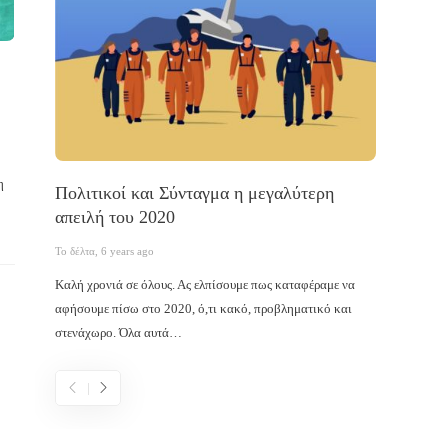
η
Πολιτικοί και Σύνταγμα η μεγαλύτερη
Ο κοι
απειλή του 2020
Το δέλτα
,
Το δέλτα
,
6 years ago
Σκοπίμως
Καλή χρονιά σε όλους. Ας ελπίσουμε πως καταφέραμε να
λόγος ήτ
αφήσουμε πίσω στο 2020, ό,τι κακό, προβληματικό και
ανεξαρτ
στενάχωρο. Όλα αυτά…