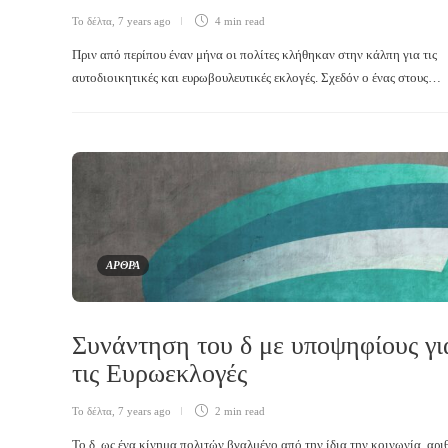
Το δέλτα
,
7 years ago
4 min
read
Πριν από περίπου έναν μήνα οι πολίτες κλήθηκαν στην κάλπη για τις
αυτοδιοικητικές και ευρωβουλευτικές εκλογές. Σχεδόν ο ένας στους…
ΑΡΘΡΑ
Συνάντηση του δ με υποψηφίους γι
τις Ευρωεκλογές
Το δέλτα
,
7 years ago
2 min
read
Το δ, ως ένα κίνημα πολιτών βγαλμένο από την ίδια την κοινωνία, αρι