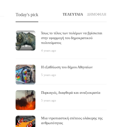
Today's pick
ΤΕΛΕΥΤΑΙΑ
ΔΗΜΟΦΙΛΗ
Ίσως το τέλος των πολέμων να βρίσκεται
στην εφαρμογή του δημοκρατικού
πολιτεύματος
4 years ago
Άλλο κοινοβουλευτισμός, άλλο
Η υγει
Η εξαθλίωση του δήμου Αθηναίων
δημοκρατία
αναγέ
5 years ago
Το δέλτα
,
6 years ago
Το δέλτα
,
Τι είναι χειρότερο από τον κομμουνισμό, τον καπιταλισμό
Η χώρα μ
Πυρκαγιές, διαφθορά και αναξιοκρατία
και τον φασισμό; Η αστική «δημοκρατία». Το παρόν
κρίσης. 
αποτελεί ένα άρθρο που έπρεπε να είχαμε γράψει…
συμπληγ
5 years ago
Μια ντροπιαστική επέτειος ολάκερης της
ανθρωπότητας