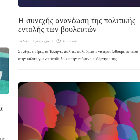
Η συνεχής ανανέωση της πολιτικής
εντολής των βουλευτών
Το δέλτα
,
7 years ago
4 min
read
Σε λίγες ημέρες, οι Έλληνες πολίτες καλούμαστε να προσέλθουμε εκ νέου
στην κάλπη για να αναδείξουμε την επόμενη κυβέρνηση της…
α
θμεί