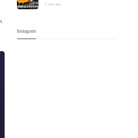
5 years ago
μή
Instagram