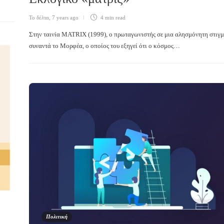
Το δέλτα
,
7 years ago
4 min
read
Στην ταινία MATRIX (1999), ο πρωταγωνιστής σε μια αλησμόνητη στιγ
συναντά το Μορφέα, ο οποίος του εξηγεί ότι ο κόσμος…
Πολιτική