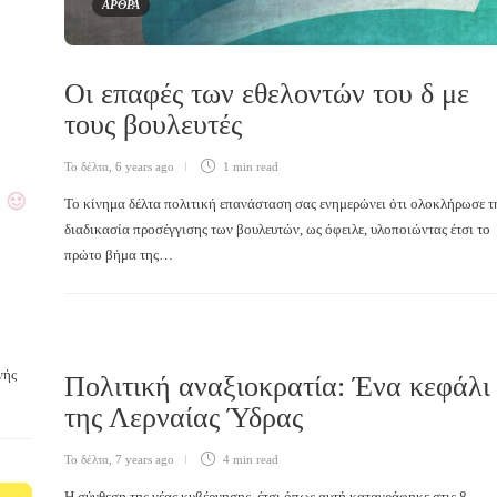
ΑΡΘΡΑ
Οι επαφές των εθελοντών του δ με
τους βουλευτές
Το δέλτα
,
6 years ago
1 min
read
Το κίνημα δέλτα πολιτική επανάσταση σας ενημερώνει ότι ολοκλήρωσε τ
διαδικασία προσέγγισης των βουλευτών, ως όφειλε, υλοποιώντας έτσι το
πρώτο βήμα της…
νής
Πολιτική αναξιοκρατία: Ένα κεφάλι
της Λερναίας Ύδρας
Το δέλτα
,
7 years ago
4 min
read
Η σύνθεση της νέας κυβέρνησης, έτσι όπως αυτή καταγράφηκε στις 8