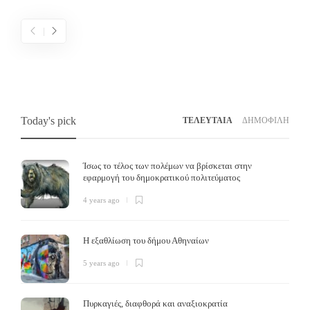
Today's pick
ΤΕΛΕΥΤΑΙΑ
ΔΗΜΟΦΙΛΗ
Ίσως το τέλος των πολέμων να βρίσκεται στην
εφαρμογή του δημοκρατικού πολιτεύματος
4 years ago
Η εξαθλίωση του δήμου Αθηναίων
Άλλο κοινοβουλευτισμός, άλλο δημοκρατία
5 years ago
Το δέλτα
,
6 years ago
Τ
Τι είναι χειρότερο από τον κομμουνισμό, τον καπιταλισμό και τον φασισμό; Η
Πυρκαγιές, διαφθορά και αναξιοκρατία