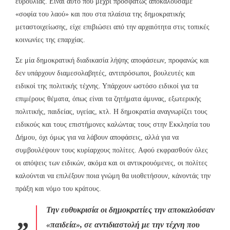
ευβουλίας. Είναι αυτό που μέχρι προσφάτως αποκαλούσαμε
«σοφία του λαού» και που στα πλαίσια της δημοκρατικής
μεταστοιχείωσης, είχε επιβιώσει από την αρχαιότητα στις τοπικές
κοινωνίες της επαρχίας.
Σε μία δημοκρατική διαδικασία λήψης αποφάσεων, προφανώς και
δεν υπάρχουν διαμεσολαβητές, αντιπρόσωποι, βουλευτές και
ειδικοί της πολιτικής τέχνης. Υπάρχουν ωστόσο ειδικοί για τα
επιμέρους θέματα, όπως είναι τα ζητήματα άμυνας, εξωτερικής
πολιτικής, παιδείας, υγείας, κτλ. Η δημοκρατία αναγνωρίζει τους
ειδικούς και τους επιστήμονες καλώντας τους στην Εκκλησία του
Δήμου, όχι όμως για να λάβουν αποφάσεις, αλλά για να
συμβουλέψουν τους κυρίαρχους πολίτες. Αφού εκφρασθούν όλες
οι απόψεις των ειδικών, ακόμα και οι αντικρουόμενες, οι πολίτες
καλούνται να επιλέξουν ποια γνώμη θα υιοθετήσουν, κάνοντάς την
πράξη και νόμο του κράτους.
Την ευθυκρισία οι δημοκρατίες την αποκαλούσαν
«παιδεία», σε αντιδιαστολή με την τέχνη που