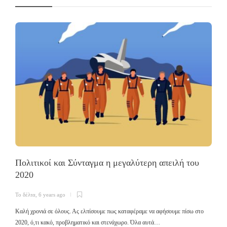
Πολιτικοί και Σύνταγμα η μεγαλύτερη απειλή του
2020
Τ
Το δέλτα
,
6 years ago
Σ
ε
Καλή χρονιά σε όλους. Ας ελπίσουμε πως καταφέραμε να αφήσουμε πίσω στο
2020, ό,τι κακό, προβληματικό και στενάχωρο. Όλα αυτά…