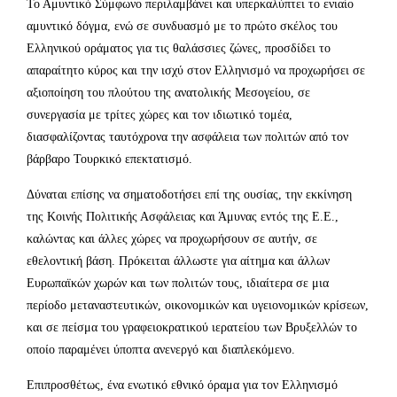
Το Αμυντικό Σύμφωνο περιλαμβάνει και υπερκαλύπτει το ενιαίο
αμυντικό δόγμα, ενώ σε συνδυασμό με το πρώτο σκέλος του
Ελληνικού οράματος για τις θαλάσσιες ζώνες, προσδίδει το
απαραίτητο κύρος και την ισχύ στον Ελληνισμό να προχωρήσει σε
αξιοποίηση του πλούτου της ανατολικής Μεσογείου, σε
συνεργασία με τρίτες χώρες και τον ιδιωτικό τομέα,
διασφαλίζοντας ταυτόχρονα την ασφάλεια των πολιτών από τον
βάρβαρο Τουρκικό επεκτατισμό.
Δύναται επίσης να σηματοδοτήσει επί της ουσίας, την εκκίνηση
της Κοινής Πολιτικής Ασφάλειας και Άμυνας εντός της Ε.Ε.,
καλώντας και άλλες χώρες να προχωρήσουν σε αυτήν, σε
εθελοντική βάση. Πρόκειται άλλωστε για αίτημα και άλλων
Ευρωπαϊκών χωρών και των πολιτών τους, ιδιαίτερα σε μια
περίοδο μεταναστευτικών, οικονομικών και υγειονομικών κρίσεων,
και σε πείσμα του γραφειοκρατικού ιερατείου των Βρυξελλών το
οποίο παραμένει ύποπτα ανενεργό και διαπλεκόμενο.
Επιπροσθέτως, ένα ενωτικό εθνικό όραμα για τον Ελληνισμό