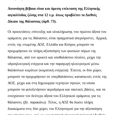
Αυτονόητη βέβαια είναι και άμεση επέκταση της Ελληνικής
αιγιαλίτιδας ζώνης στα 12 ν.μ. όπως προβλέπει το Διεθνές
Δίκαιο της θάλασσας (άρθ. 73).
Οι προεκτάσεις επίτευξης και ολοκλήρωσης του πρώτου άξονα του
οράματος για τις θάλασσες είναι πραγματικά απεριόριστες. Αρχικά,
εντός της ενωμένης ΑΟΖ, Ελλάδα και Κύπρος μπορούν να
προχωρήσουν σε πλήρη αξιοποίηση των φυσικών πόρων της
θάλασσας, από τον ορυκτό και υποθαλάσσιο πλούτο, μέχρι την
υδροηλεκτρική ενέργεια και την παραγωγή ηλεκτρισμού μέσω
θαλάσσιων κυμάτων (κυματική ενέργεια). Έπειτα, οι δύο χώρες
μπορούν να προχωρήσουν σε υπερθαλάσσιες κατασκευές εντός της
ΑΟΖ, μέχρι και στη δημιουργία τεχνητών νησιών, τα οποία
μπορούν να φιλοξενήσουν αεροδρόμια και ναυτικές βάσεις, και να
ενισχύσουν τον δεύτερο άξονα του Ελληνικού οράματος για τις
θάλασσες (βλ. παρακάτω). Τέλος, η ΑΟΖ θα δώσει πλήρη
δικαιώματα στις δύο χώρες του Ελληνισμού για την αξιοποίηση
της αλιείας τους, ενώ με μια αυστηρή αλιευτική πολιτική (Διεθνές