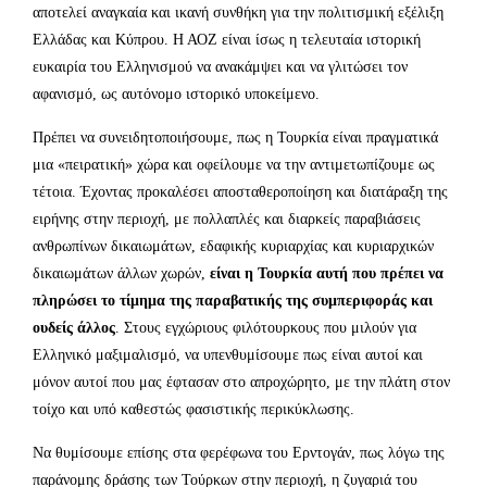
αποτελεί αναγκαία και ικανή συνθήκη για την πολιτισμική εξέλιξη
Ελλάδας και Κύπρου. Η ΑΟΖ είναι ίσως η τελευταία ιστορική
ευκαιρία του Ελληνισμού να ανακάμψει και να γλιτώσει τον
αφανισμό, ως αυτόνομο ιστορικό υποκείμενο.
Πρέπει να συνειδητοποιήσουμε, πως η Τουρκία είναι πραγματικά
μια «πειρατική» χώρα και οφείλουμε να την αντιμετωπίζουμε ως
τέτοια. Έχοντας προκαλέσει αποσταθεροποίηση και διατάραξη της
ειρήνης στην περιοχή, με πολλαπλές και διαρκείς παραβιάσεις
ανθρωπίνων δικαιωμάτων, εδαφικής κυριαρχίας και κυριαρχικών
δικαιωμάτων άλλων χωρών,
είναι η Τουρκία αυτή που πρέπει να
πληρώσει το τίμημα της παραβατικής της συμπεριφοράς και
ουδείς άλλος
. Στους εγχώριους φιλότουρκους που μιλούν για
Ελληνικό μαξιμαλισμό, να υπενθυμίσουμε πως είναι αυτοί και
μόνον αυτοί που μας έφτασαν στο απροχώρητο, με την πλάτη στον
τοίχο και υπό καθεστώς φασιστικής περικύκλωσης.
Να θυμίσουμε επίσης στα φερέφωνα του Ερντογάν, πως λόγω της
παράνομης δράσης των Τούρκων στην περιοχή, η ζυγαριά του