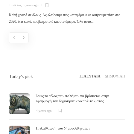
Το δέλτα
,
6 years ago
Σ
ε
Καλή χρονιά σε όλους. Ας ελπίσουμε πως καταφέραμε να αφήσουμε πίσω στο
2020, ό,τι κακό, προβληματικό και στενάχωρο. Όλα αυτά…
Today's pick
ΤΕΛΕΥΤΑΙΑ
ΔΗΜΟΦΙΛΗ
Ίσως το τέλος των πολέμων να βρίσκεται στην
εφαρμογή του δημοκρατικού πολιτεύματος
4 years ago
Η εξαθλίωση του δήμου Αθηναίων
Άλλο κοινοβουλευτισμός, άλλο δημοκρατία