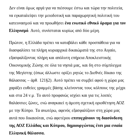
Δεν είναι όμως αργά για να πιέσουμε έστω και τώρα την πολιτεία,
να εγκαταλείψει την μειοδοτική και παραχωρητική πολιτική του
κατευνασμού και να προωθήσει
ένα ενωτικό εθνικό όραμα για τον
Ελληνισμό
. Αυτό, συνίσταται κυρίως από δύο μέρη.
Πρώτον, η Ελλάδα πρέπει να καταβάλει κάθε προσπάθεια για να
διασφαλίσει τα πλήρη κυριαρχικά δικαιώματά της στο Αιγαίο,
εξασφαλίζοντας πλήρη και απόλυτη επήρεια Αποκλειστικής
Οικονομικής Ζώνης σε όλα τα νησιά μας, και δη στο σύμπλεγμα
της Μεγίστης (όπως άλλωστε ορίζει ρητώς το Διεθνές δίκαιο της
θάλασσας – άρθ. 121§2). Αυτό πρέπει να συμβεί αφού η χώρα μας
χαράξει ευθείες γραμμές βάσης κλείνοντας τους κόλπους της μέχρι
και στα 24 ν.μ. Το αυτό προφανώς ισχύει και για τις λοιπές
θαλάσσιες ζώνες, ενώ αναγκαιεί η άμεση σχετική οριοθέτηση ΑΟΖ
με την Κύπρο. Τα ανωτέρω, αφενός εξασφαλίζουν στη χώρα μας
αυτά που δικαιούται, ενώ αφετέρου
επιτυγχάνουν τη διασύνδεση
της ΑΟΖ Ελλάδας και Κύπρου, δημιουργώντας έτσι μια ενιαία
Ελληνική θάλασσα.