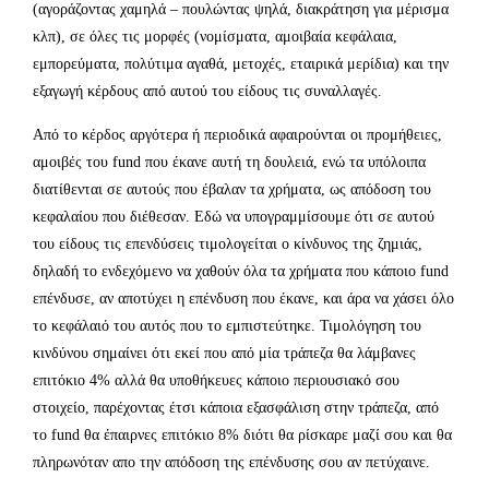
(αγοράζοντας χαμηλά – πουλώντας ψηλά, διακράτηση για μέρισμα
κλπ), σε όλες τις μορφές (νομίσματα, αμοιβαία κεφάλαια,
εμπορεύματα, πολύτιμα αγαθά, μετοχές, εταιρικά μερίδια) και την
εξαγωγή κέρδους από αυτού του είδους τις συναλλαγές.
Από το κέρδος αργότερα ή περιοδικά αφαιρούνται οι προμήθειες,
αμοιβές του fund που έκανε αυτή τη δουλειά, ενώ τα υπόλοιπα
διατίθενται σε αυτούς που έβαλαν τα χρήματα, ως απόδοση του
κεφαλαίου που διέθεσαν. Εδώ να υπογραμμίσουμε ότι σε αυτού
του είδους τις επενδύσεις τιμολογείται ο κίνδυνος της ζημιάς,
δηλαδή το ενδεχόμενο να χαθούν όλα τα χρήματα που κάποιο fund
επένδυσε, αν αποτύχει η επένδυση που έκανε, και άρα να χάσει όλο
το κεφάλαιό του αυτός που το εμπιστεύτηκε. Τιμολόγηση του
κινδύνου σημαίνει ότι εκεί που από μία τράπεζα θα λάμβανες
επιτόκιο 4% αλλά θα υποθήκευες κάποιο περιουσιακό σου
στοιχείο, παρέχοντας έτσι κάποια εξασφάλιση στην τράπεζα, από
το fund θα έπαιρνες επιτόκιο 8% διότι θα ρίσκαρε μαζί σου και θα
πληρωνόταν απο την απόδοση της επένδυσης σου αν πετύχαινε.