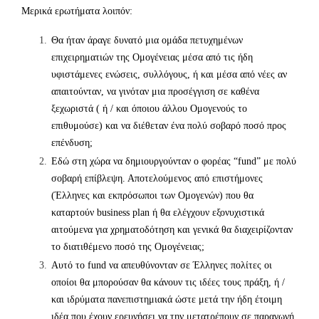
Μερικά ερωτήματα λοιπόν:
Θα ήταν άραγε δυνατό μια ομάδα πετυχημένων
επιχειρηματιών της Ομογένειας μέσα από τις ήδη
υφιστάμενες ενώσεις, συλλόγους, ή και μέσα από νέες αν
απαιτούνταν, να γινόταν μια προσέγγιση σε καθένα
ξεχωριστά ( ή / και όποιου άλλου Ομογενούς το
επιθυμούσε) και να διέθεταν ένα πολύ σοβαρό ποσό προς
επένδυση;
Εδώ στη χώρα να δημιουργούνταν ο φορέας “fund” με πολύ
σοβαρή επίβλεψη. Αποτελούμενος από επιστήμονες
(Έλληνες και εκπρόσωποι των Ομογενών) που θα
καταρτούν business plan ή θα ελέγχουν εξονυχιστικά
αιτούμενα για χρηματοδότηση και γενικά θα διαχειρίζονταν
το διατιθέμενο ποσό της Ομογένειας;
Αυτό το fund να απευθύνονταν σε Έλληνες πολίτες οι
οποίοι θα μπορούσαν θα κάνουν τις ιδέες τους πράξη, ή /
και ιδρύματα πανεπιστημιακά ώστε μετά την ήδη έτοιμη
ιδέα που έχουν ερευνήσει να την μετατρέπουν σε παραγωγή