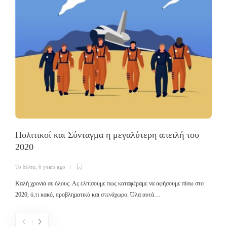
Πολιτικοί και Σύνταγμα η μεγαλύτερη απειλή του
2020
Τ
Το δέλτα
,
6 years ago
Σ
ε
Καλή χρονιά σε όλους. Ας ελπίσουμε πως καταφέραμε να αφήσουμε πίσω στο
2020, ό,τι κακό, προβληματικό και στενάχωρο. Όλα αυτά…