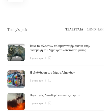
Today's pick
ΤΕΛΕΥΤΑΙΑ
ΔΗΜΟΦΙΛΗ
Ίσως το τέλος των πολέμων να βρίσκεται στην
εφαρμογή του δημοκρατικού πολιτεύματος
4 years ago
Η εξαθλίωση του δήμου Αθηναίων
Άλλο κοινοβουλευτισμός, άλλο δημοκρατία
5 years ago
Το δέλτα
,
6 years ago
Τ
Τι είναι χειρότερο από τον κομμουνισμό, τον καπιταλισμό και τον φασισμό; Η
Πυρκαγιές, διαφθορά και αναξιοκρατία
αστική «δημοκρατία». Το παρόν αποτελεί ένα άρθρο που έπρεπε να είχαμε
Η
5 years ago
γράψει…
α